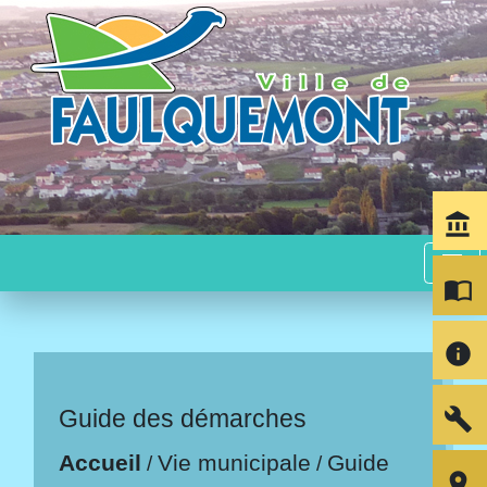
account_balance
menu
import_contacts
info
build
Guide des démarches
Accueil
Vie municipale
Guide
/
/
room