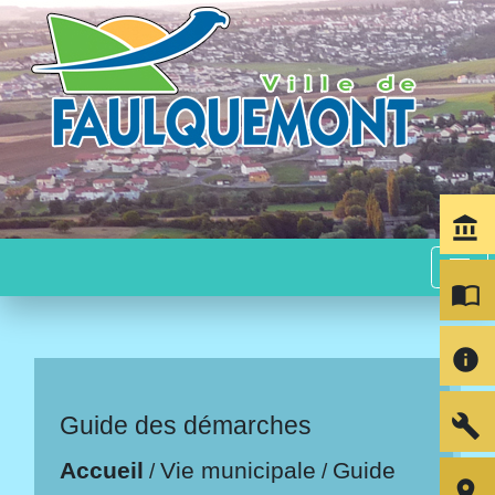
account_balance
menu
import_contacts
info
build
Guide des démarches
Accueil
Vie municipale
Guide
/
/
room