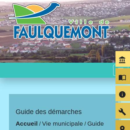
account_balance
menu
import_contacts
info
build
Guide des démarches
Accueil
Vie municipale
Guide
/
/
room