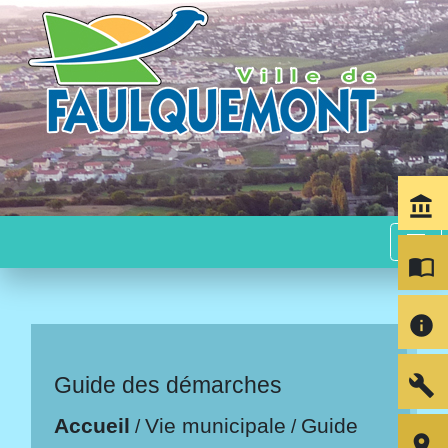
account_balance
menu
import_contacts
info
build
Guide des démarches
Accueil
Vie municipale
Guide
/
/
room