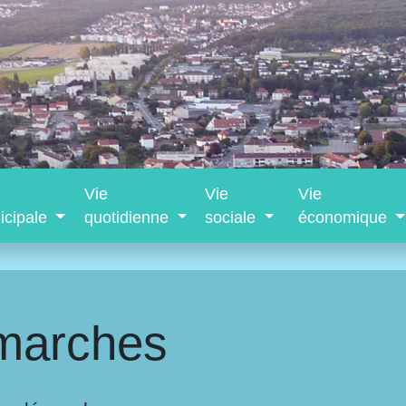
Vie
Vie
Vie
icipale
quotidienne
sociale
économique
marches