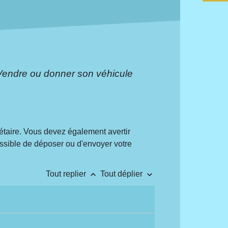
Vendre ou donner son véhicule
taire. Vous devez également avertir
possible de déposer ou d'envoyer votre
keyboard_arrow_up
keyboard_arrow_down
Tout replier
Tout déplier