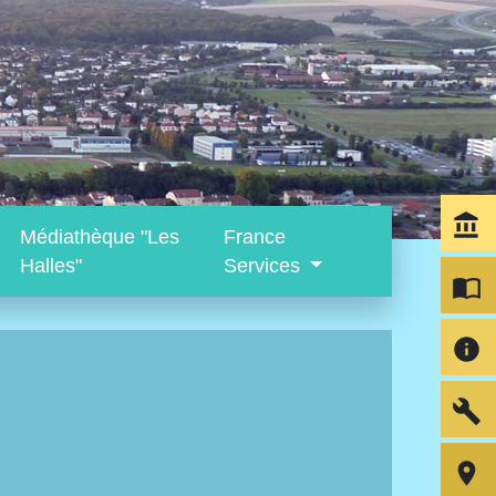
account_balance
Médiathèque "Les
France
Halles"
Services
import_contacts
info
build
room