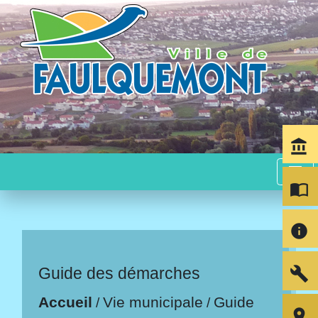
account_balance
menu
import_contacts
info
build
Guide des démarches
Accueil
Vie municipale
Guide
/
/
room