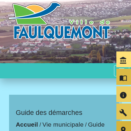
account_balance
menu
import_contacts
info
build
Guide des démarches
Accueil
Vie municipale
Guide
/
/
room