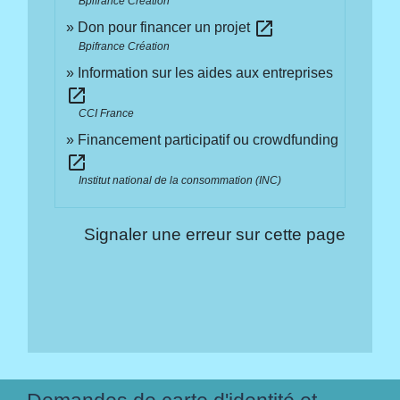
Bpifrance Création
open_in_new
Don pour financer un projet
Bpifrance Création
Information sur les aides aux entreprises
open_in_new
CCI France
Financement participatif ou crowdfunding
open_in_new
Institut national de la consommation (INC)
Signaler une erreur sur cette page