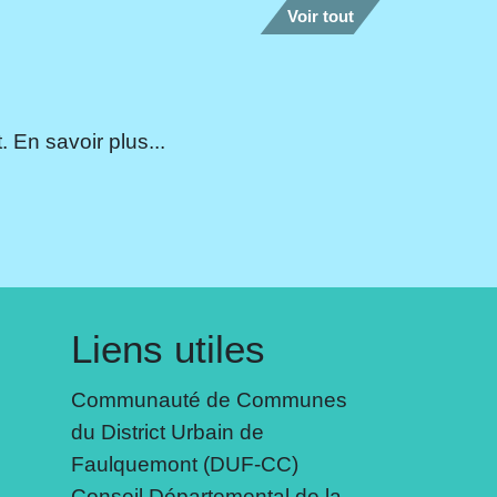
Voir tout
 En savoir plus...
Liens utiles
Communauté de Communes
du District Urbain de
Faulquemont (DUF-CC)
Conseil Départemental de la