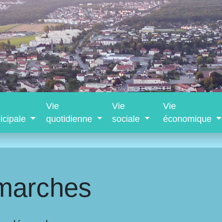
Vie
Vie
Vie
icipale
quotidienne
sociale
économique
marches