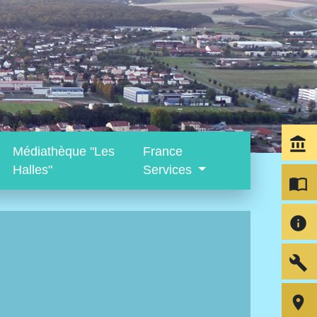
account_balance
Médiathèque "Les
France
Halles"
Services
import_contacts
info
build
room