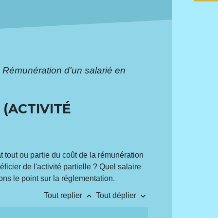
>
Rémunération d'un salarié en
(ACTIVITÉ
tat tout ou partie du coût de la rémunération
icier de l'activité partielle ? Quel salaire
ns le point sur la réglementation.
keyboard_arrow_up
keyboard_arrow_down
Tout replier
Tout déplier