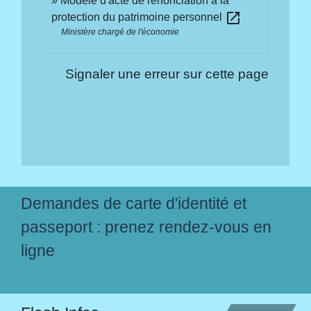
Modèle d'acte de renonciation à la
open_in_new
protection du patrimoine personnel
Ministère chargé de l'économie
Signaler une erreur sur cette page
Demandes de carte d'identité et
passeport : prenez rendez-vous en
ligne