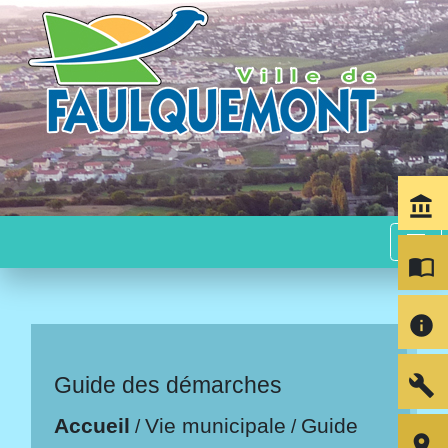
account_balance
menu
import_contacts
info
build
Guide des démarches
Accueil
Vie municipale
Guide
/
/
room