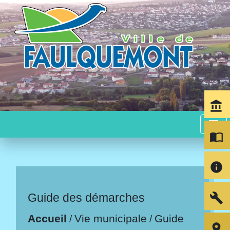
account_balance
menu
import_contacts
info
build
Guide des démarches
Accueil
Vie municipale
Guide
/
/
room