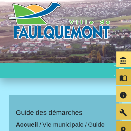
account_balance
menu
import_contacts
info
build
Guide des démarches
Accueil
Vie municipale
Guide
/
/
room