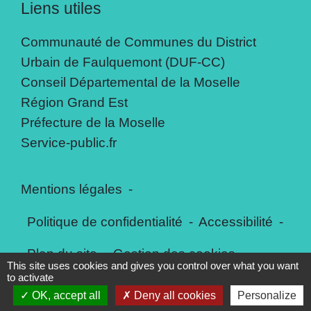
Liens utiles
Communauté de Communes du District
Urbain de Faulquemont (DUF-CC)
Conseil Départemental de la Moselle
Région Grand Est
Préfecture de la Moselle
Service-public.fr
Mentions légales
-
Politique de confidentialité
-
Accessibilité
-
Plan du site
-
Gestion des cookies
This site uses cookies and gives you control over what you want
to activate
OK, accept all
Deny all cookies
Personalize
Site créé en partenariat avec Réseau des Communes