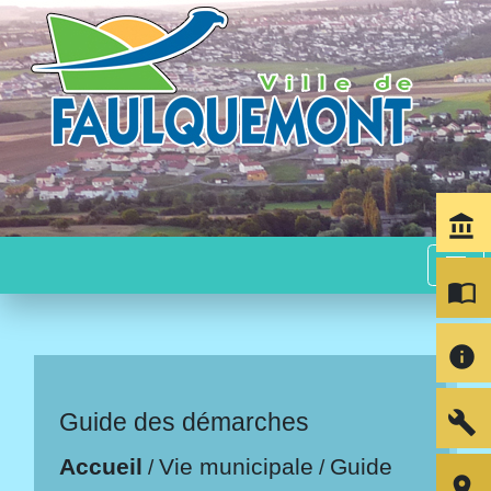
account_balance
menu
import_contacts
info
build
Guide des démarches
Accueil
Vie municipale
Guide
/
/
room