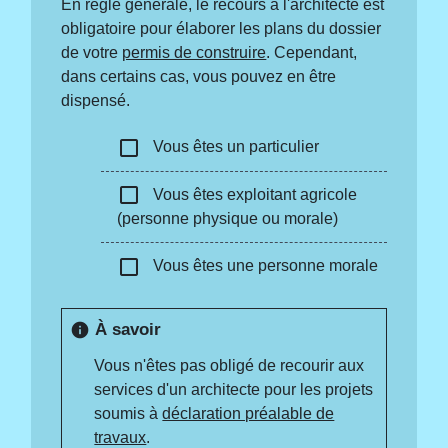
En règle générale, le recours à l'architecte est
obligatoire pour élaborer les plans du dossier
de votre
permis de construire
. Cependant,
dans certains cas, vous pouvez en être
dispensé.
check_box_outline_blank
Vous êtes un particulier
check_box_outline_blank
Vous êtes exploitant agricole
(personne physique ou morale)
check_box_outline_blank
Vous êtes une personne morale
À savoir
info
Vous n'êtes pas obligé de recourir aux
services d'un architecte pour les projets
soumis à
déclaration préalable de
travaux
.