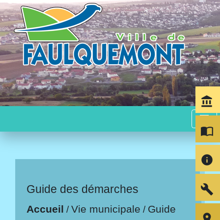
account_balance
menu
import_contacts
info
build
Guide des démarches
Accueil
Vie municipale
Guide
/
/
room