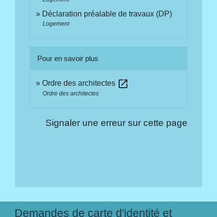
Déclaration préalable de travaux (DP)
Logement
Pour en savoir plus
open_in_new
Ordre des architectes
Ordre des architectes
Signaler une erreur sur cette page
Demandes de carte d'identité et