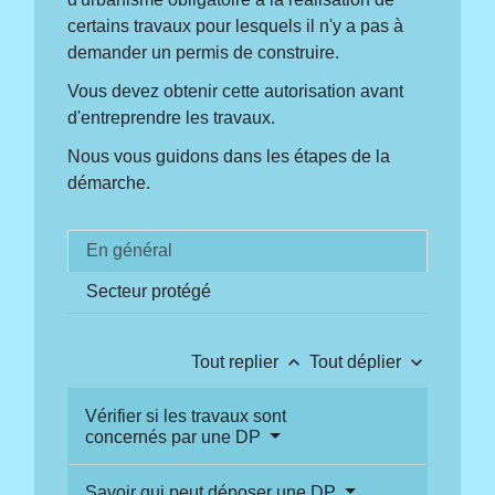
certains travaux pour lesquels il n'y a pas à
demander un permis de construire.
Vous devez obtenir cette autorisation avant
d'entreprendre les travaux.
Nous vous guidons dans les étapes de la
démarche.
En général
Secteur protégé
keyboard_arrow_up
keyboard_arrow_down
Tout replier
Tout déplier
Vérifier si les travaux sont
concernés par une DP
Savoir qui peut déposer une DP