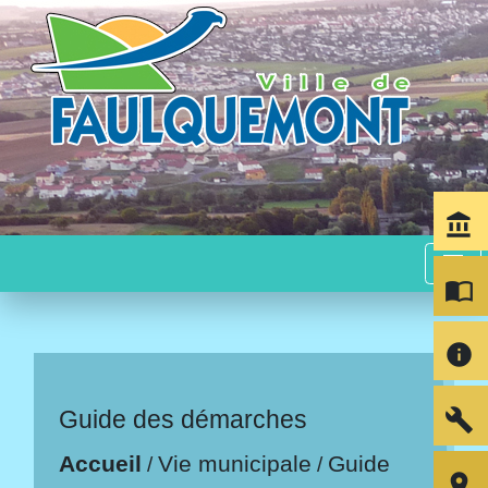
account_balance
menu
import_contacts
info
build
Guide des démarches
Accueil
Vie municipale
Guide
/
/
room