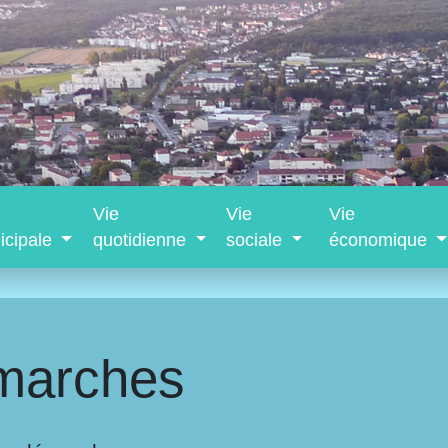
Vie
Vie
Vie
icipale
quotidienne
sociale
économique
marches