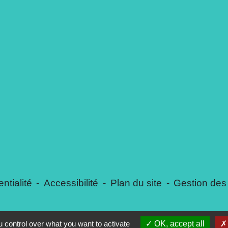
ntialité
-
Accessibilité
-
Plan du site
-
Gestion des
 control over what you want to activate
OK, accept all
Site créé en partenariat avec Réseau des Communes