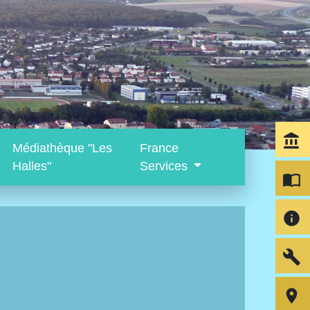
account_balance
Médiathèque "Les
France
Halles"
Services
import_contacts
info
build
room