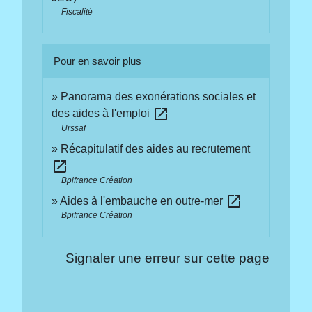
Fiscalité
Pour en savoir plus
Panorama des exonérations sociales et
open_in_new
des aides à l'emploi
Urssaf
Récapitulatif des aides au recrutement
open_in_new
Bpifrance Création
open_in_new
Aides à l'embauche en outre-mer
Bpifrance Création
Signaler une erreur sur cette page