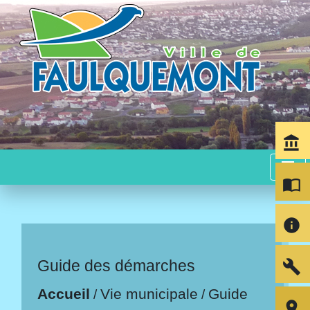
account_balance
menu
import_contacts
info
Guide des démarches
build
Accueil
Vie municipale
Guide
/
/
room