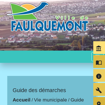
account_balance
menu
import_contacts
info
build
Guide des démarches
Accueil
Vie municipale
Guide
/
/
room