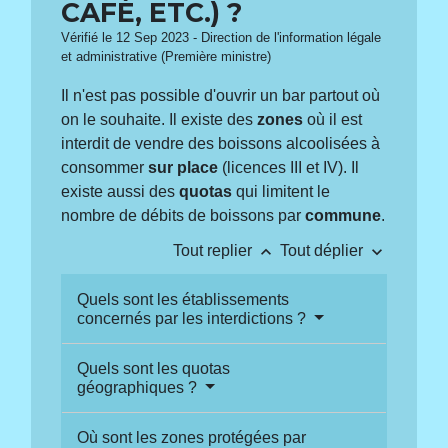
CAFÉ, ETC.) ?
Vérifié le 12 Sep 2023 - Direction de l'information légale
et administrative (Première ministre)
Il n'est pas possible d'ouvrir un bar partout où
on le souhaite. Il existe des
zones
où il est
interdit de vendre des boissons alcoolisées à
consommer
sur place
(licences III et IV). Il
existe aussi des
quotas
qui limitent le
nombre de débits de boissons par
commune
.
keyboard_arrow_up
keyboard_arrow_down
Tout replier
Tout déplier
Quels sont les établissements
concernés par les interdictions ?
Quels sont les quotas
géographiques ?
Où sont les zones protégées par