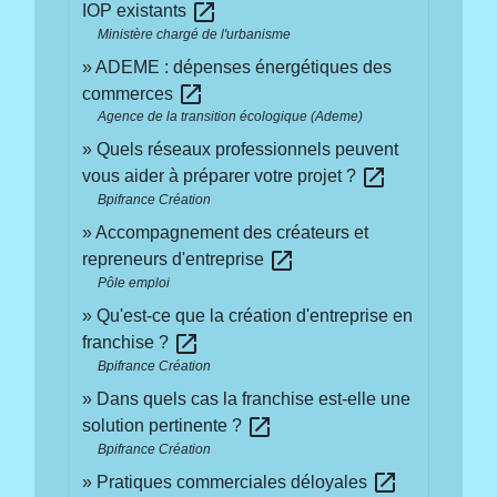
open_in_new
IOP existants
Ministère chargé de l'urbanisme
ADEME : dépenses énergétiques des
open_in_new
commerces
Agence de la transition écologique (Ademe)
Quels réseaux professionnels peuvent
open_in_new
vous aider à préparer votre projet ?
Bpifrance Création
Accompagnement des créateurs et
open_in_new
repreneurs d'entreprise
Pôle emploi
Qu'est-ce que la création d'entreprise en
open_in_new
franchise ?
Bpifrance Création
Dans quels cas la franchise est-elle une
open_in_new
solution pertinente ?
Bpifrance Création
open_in_new
Pratiques commerciales déloyales