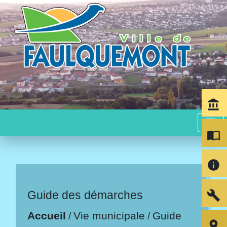
account_balance
menu
import_contacts
info
build
Guide des démarches
Accueil
Vie municipale
Guide
/
/
room