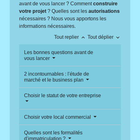
avant de vous lancer ? Comment
construire
votre projet
? Quelles sont les
autorisations
nécessaires ? Nous vous apportons les
informations nécessaires.
keyboard_arrow_up
keyboard_arrow_down
Tout replier
Tout déplier
Les bonnes questions avant de
vous lancer
2 incontournables : l'étude de
marché et le business plan
Choisir le statut de votre entreprise
Choisir votre local commercial
Quelles sont les formalités
d'immatriculation ?