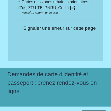
Cartes des zones urbaines prioritaires
open_in_new
(Zus, ZFU-TE, PNRU, Cucs)
Ministère chargé de la ville
Signaler une erreur sur cette page
Demandes de carte d'identité et
passeport : prenez rendez-vous en
ligne