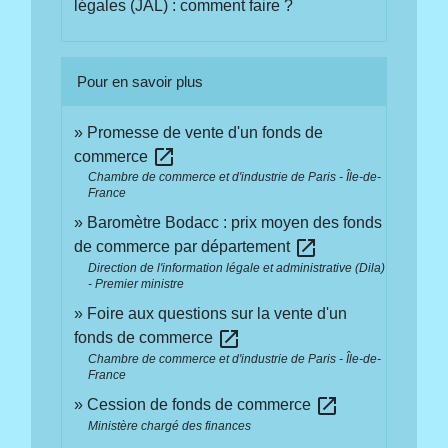
légales (JAL) : comment faire ?
Pour en savoir plus
Promesse de vente d'un fonds de
open_in_new
commerce
Chambre de commerce et d'industrie de Paris - Île-de-
France
Baromètre Bodacc : prix moyen des fonds
open_in_new
de commerce par département
Direction de l'information légale et administrative (Dila)
- Premier ministre
Foire aux questions sur la vente d'un
open_in_new
fonds de commerce
Chambre de commerce et d'industrie de Paris - Île-de-
France
open_in_new
Cession de fonds de commerce
Ministère chargé des finances