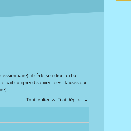
essionnaire), il cède son droit au bail.
 de bail comprend souvent des clauses qui
re).
keyboard_arrow_up
keyboard_arrow_down
Tout replier
Tout déplier