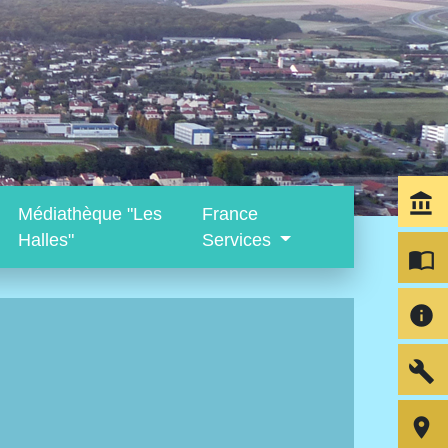
account_balance
Médiathèque "Les
France
Halles"
Services
import_contacts
info
build
room