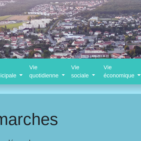
Vie
Vie
Vie
icipale
quotidienne
sociale
économique
marches