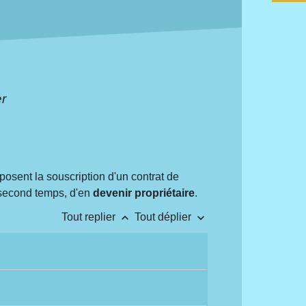
er
osent la souscription d'un contrat de
 second temps, d'en
devenir propriétaire
.
keyboard_arrow_up
keyboard_arrow_down
Tout replier
Tout déplier