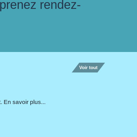
 prenez rendez-
Voir tout
 En savoir plus...