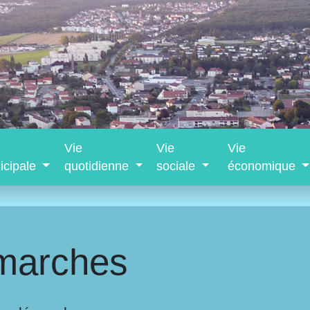
Vie
Vie
Vie
icipale
quotidienne
sociale
économique
marches