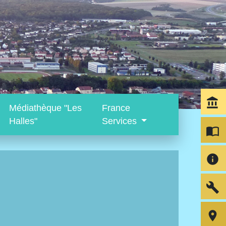
account_balance
Médiathèque "Les
France
Halles"
Services
import_contacts
info
build
room