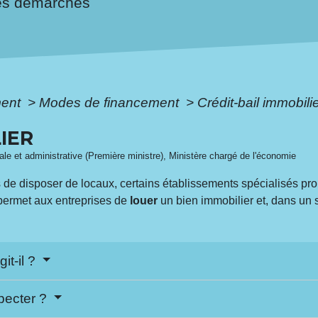
es démarches
ment
>
Modes de financement
>
Crédit-bail immobili
IER
égale et administrative (Première ministre), Ministère chargé de l'économie
de disposer de locaux, certains établissements spécialisés prop
 permet aux entreprises de
louer
un bien immobilier et, dans un
git-il ?
specter ?