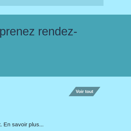
 prenez rendez-
Voir tout
 En savoir plus...