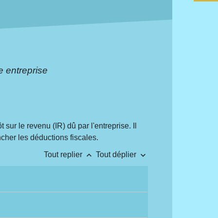
ne entreprise
t sur le revenu (IR) dû par l'entreprise. Il
ncher les déductions fiscales.
keyboard_arrow_up
keyboard_arrow_down
Tout replier
Tout déplier