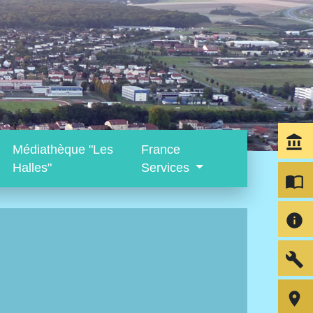
account_balance
Médiathèque "Les
France
Halles"
Services
import_contacts
info
build
room