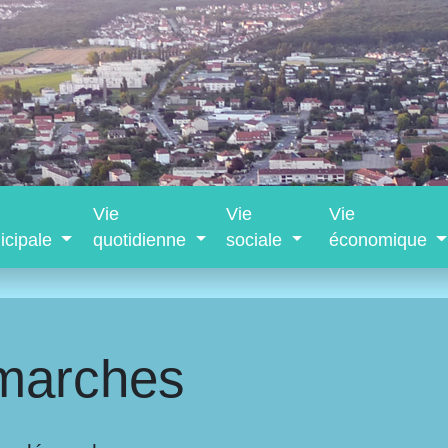
Vie
Vie
Vie
icipale
quotidienne
sociale
économique
marches