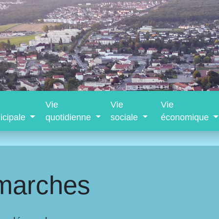
Vie
Vie
Vie
icipale
quotidienne
sociale
économique
marches