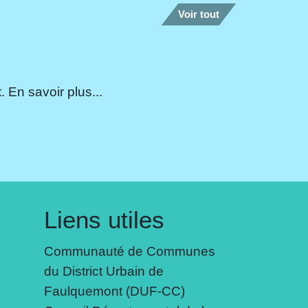
Voir tout
 En savoir plus...
Liens utiles
Communauté de Communes
du District Urbain de
Faulquemont (DUF-CC)