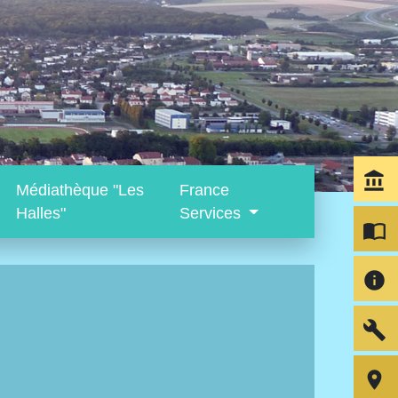
account_balance
Médiathèque "Les
France
Halles"
Services
import_contacts
info
build
room