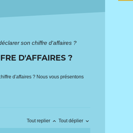
clarer son chiffre d'affaires ?
RE D'AFFAIRES ?
hiffre d'affaires ? Nous vous présentons
keyboard_arrow_up
keyboard_arrow_down
Tout replier
Tout déplier