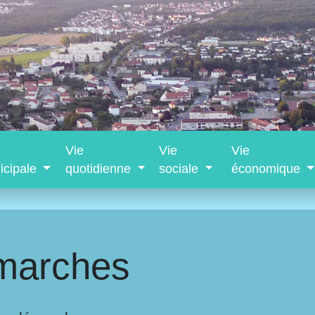
Vie
Vie
Vie
icipale
quotidienne
sociale
économique
marches