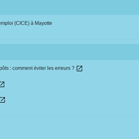
l'emploi (CICE) à Mayotte
open_in_new
ôts : comment éviter les erreurs ?
n_in_new
en_in_new