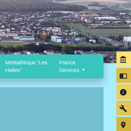
account_balance
Médiathèque "Les
France
Halles"
Services
import_contacts
info
build
room