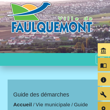
account_balance
menu
import_contacts
info
build
Guide des démarches
Accueil
Vie municipale
Guide
/
/
room