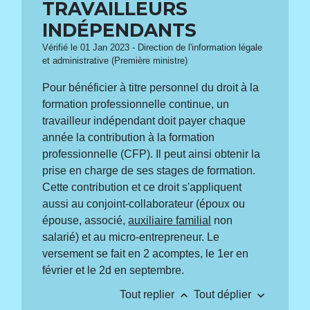
TRAVAILLEURS
INDÉPENDANTS
Vérifié le 01 Jan 2023 - Direction de l'information légale
et administrative (Première ministre)
Pour bénéficier à titre personnel du droit à la
formation professionnelle continue, un
travailleur indépendant doit payer chaque
année la contribution à la formation
professionnelle (CFP). Il peut ainsi obtenir la
prise en charge de ses stages de formation.
Cette contribution et ce droit s'appliquent
aussi au conjoint-collaborateur (époux ou
épouse, associé,
auxiliaire familial
non
salarié) et au micro-entrepreneur. Le
versement se fait en 2 acomptes, le 1
er
en
février et le 2
d
en septembre.
keyboard_arrow_up
keyboard_arrow_down
Tout replier
Tout déplier