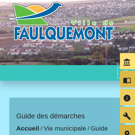
account_balance
menu
import_contacts
info
build
Guide des démarches
Accueil
Vie municipale
Guide
/
/
room