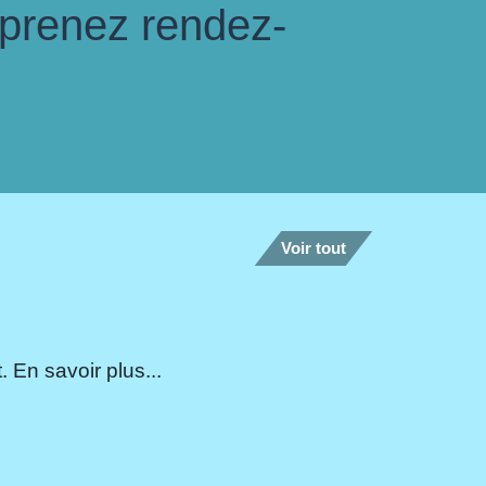
 prenez rendez-
Voir tout
 En savoir plus...