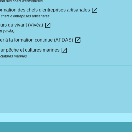
ion des chefs d'entreprises
open_in_new
rmation des chefs d'entreprises artisanales
chefs d'entreprises artisanales
open_in_new
urs du vivant (Vivéa)
t (Vivéa)
open_in_new
éder à la formation continue (AFDAS)
open_in_new
eur pêche et cultures marines
 cultures marines