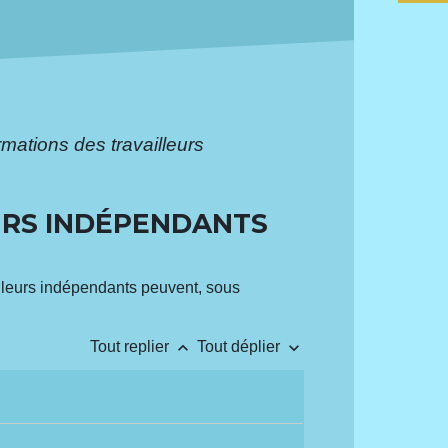
mations des travailleurs
URS INDÉPENDANTS
ailleurs indépendants peuvent, sous
keyboard_arrow_up
keyboard_arrow_down
Tout replier
Tout déplier