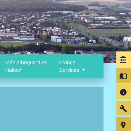
account_balance
Médiathèque "Les
France
Halles"
Services
import_contacts
info
build
room