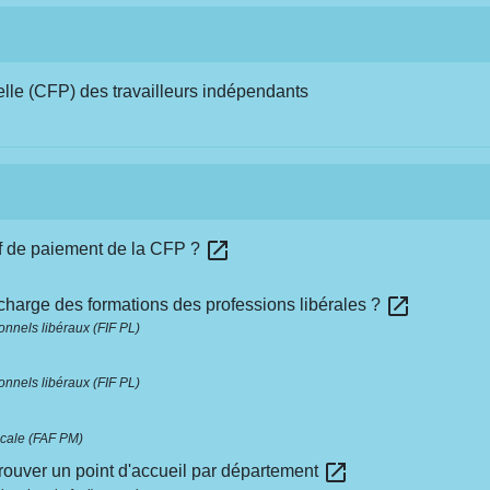
elle (CFP) des travailleurs indépendants
open_in_new
f de paiement de la CFP ?
open_in_new
n charge des formations des professions libérales ?
onnels libéraux (FIF PL)
onnels libéraux (FIF PL)
icale (FAF PM)
open_in_new
rouver un point d'accueil par département