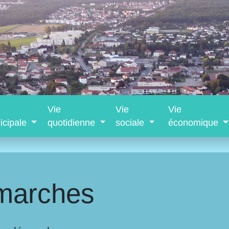
Vie
Vie
Vie
icipale
quotidienne
sociale
économique
marches