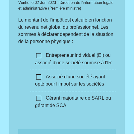
Vérifié le 02 Jun 2023 - Direction de l'information légale
et administrative (Première ministre)
Le montant de l'impôt est calculé en fonction
du
revenu net global
du professionnel. Les
sommes à déclarer dépendent de la situation
de la personne physique :
check_box_outline_blank
Entrepreneur individuel (EI) ou
associé d'une société soumise à l'IR
check_box_outline_blank
Associé d'une société ayant
opté pour l'impôt sur les sociétés
check_box_outline_blank
Gérant majoritaire de SARL ou
gérant de SCA