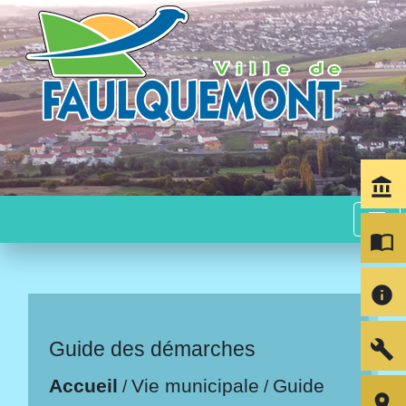
account_balance
menu
import_contacts
info
build
Guide des démarches
Accueil
Vie municipale
Guide
/
/
room