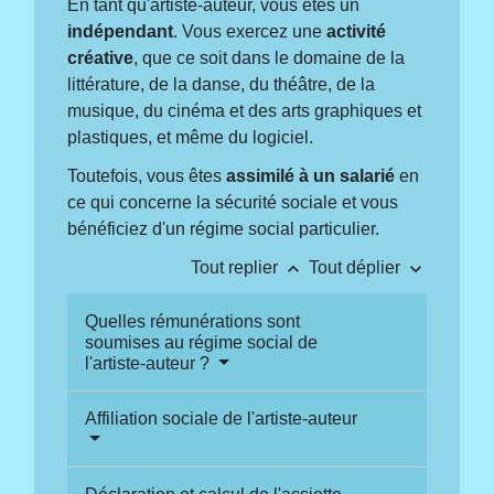
En tant qu'artiste-auteur, vous êtes un
indépendant
. Vous exercez une
activité
créative
, que ce soit dans le domaine de la
littérature, de la danse, du théâtre, de la
musique, du cinéma et des arts graphiques et
plastiques, et même du logiciel.
Toutefois, vous êtes
assimilé à un salarié
en
ce qui concerne la sécurité sociale et vous
bénéficiez d'un régime social particulier.
keyboard_arrow_up
keyboard_arrow_down
Tout replier
Tout déplier
Quelles rémunérations sont
soumises au régime social de
l'artiste-auteur ?
Affiliation sociale de l'artiste-auteur