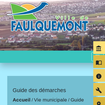
account_balance
menu
import_contacts
info
build
Guide des démarches
Accueil
Vie municipale
Guide
/
/
room