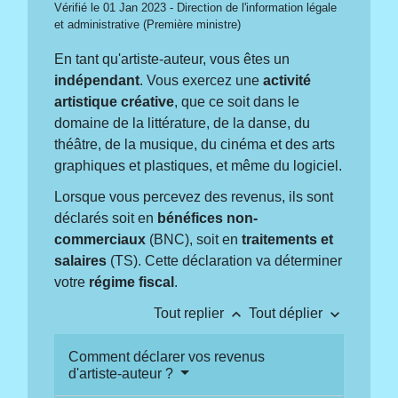
Vérifié le 01 Jan 2023 - Direction de l'information légale
et administrative (Première ministre)
En tant qu'artiste-auteur, vous êtes un
indépendant
. Vous exercez une
activité
artistique créative
, que ce soit dans le
domaine de la littérature, de la danse, du
théâtre, de la musique, du cinéma et des arts
graphiques et plastiques, et même du logiciel.
Lorsque vous percevez des revenus, ils sont
déclarés soit en
bénéfices non-
commerciaux
(BNC), soit en
traitements et
salaires
(TS). Cette déclaration va déterminer
votre
régime fiscal
.
keyboard_arrow_up
keyboard_arrow_down
Tout replier
Tout déplier
Comment déclarer vos revenus
d'artiste-auteur ?