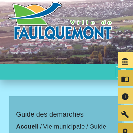
account_balance
menu
import_contacts
info
build
Guide des démarches
Accueil
Vie municipale
Guide
/
/
room