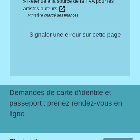
Retenue à la source de la TVA pour les
open_in_new
artistes-auteurs
Ministère chargé des finances
Signaler une erreur sur cette page
Demandes de carte d'identité et
passeport : prenez rendez-vous en
ligne