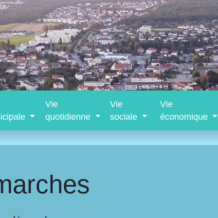
Vie
Vie
Vie
icipale
quotidienne
sociale
économique
marches