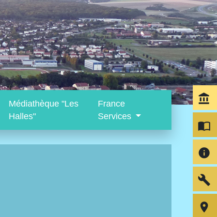
account_balance
Médiathèque "Les
France
Halles"
Services
import_contacts
info
build
room