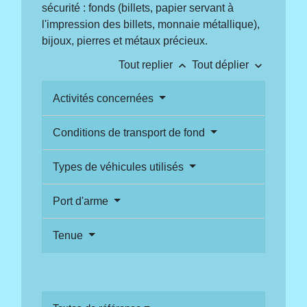
sécurité : fonds (billets, papier servant à
l'impression des billets, monnaie métallique),
bijoux, pierres et métaux précieux.
keyboard_arrow_up
keyboard_arrow_down
Tout replier
Tout déplier
Activités concernées
Conditions de transport de fond
Types de véhicules utilisés
Port d'arme
Tenue