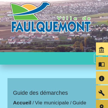
account_balance
menu
import_contacts
info
build
Guide des démarches
Accueil
Vie municipale
Guide
/
/
room