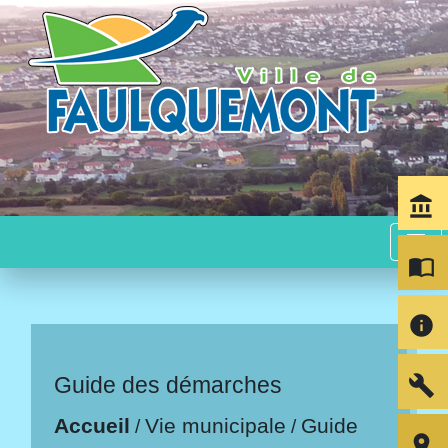
account_balance
menu
import_contacts
info
build
Guide des démarches
Accueil
Vie municipale
Guide
/
/
room