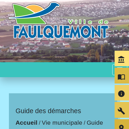
account_balance
menu
import_contacts
info
build
Guide des démarches
Accueil
Vie municipale
Guide
/
/
room