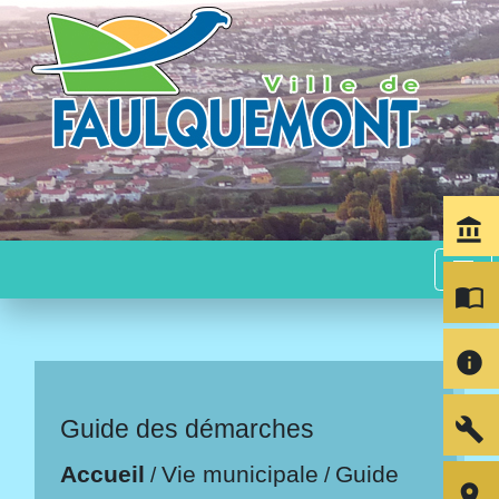
account_balance
menu
import_contacts
info
build
Guide des démarches
Accueil
Vie municipale
Guide
/
/
room