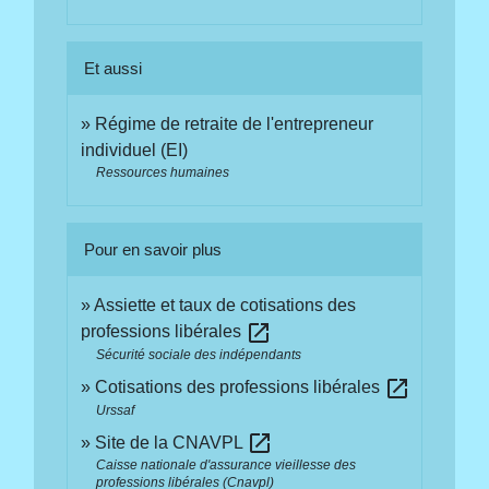
Et aussi
Régime de retraite de l'entrepreneur
individuel (EI)
Ressources humaines
Pour en savoir plus
Assiette et taux de cotisations des
open_in_new
professions libérales
Sécurité sociale des indépendants
open_in_new
Cotisations des professions libérales
Urssaf
open_in_new
Site de la CNAVPL
Caisse nationale d'assurance vieillesse des
professions libérales (Cnavpl)