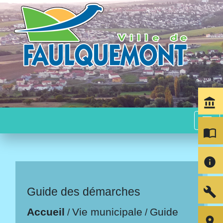
account_balance
menu
import_contacts
info
build
Guide des démarches
Accueil
Vie municipale
Guide
/
/
room