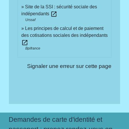
Site de la SSI : sécurité sociale des
open_in_new
indépendants
Urssaf
Les principes de calcul et de paiement
des cotisations sociales des indépendants
open_in_new
Bpifrance
Signaler une erreur sur cette page
Demandes de carte d'identité et