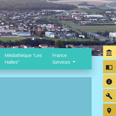
account_balance
Médiathèque "Les
France
Halles"
Services
import_contacts
info
build
room