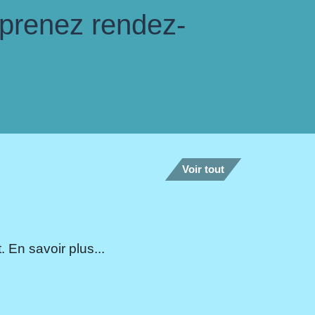
 prenez rendez-
Voir tout
 En savoir plus...