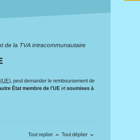
 de la TVA intracommunautaire
E
 (UE)
, peut demander le remboursement de
autre État membre de l'UE
et
soumises à
keyboard_arrow_up
keyboard_arrow_down
Tout replier
Tout déplier