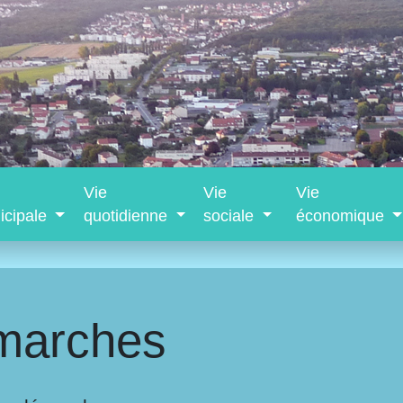
Vie
Vie
Vie
icipale
quotidienne
sociale
économique
marches