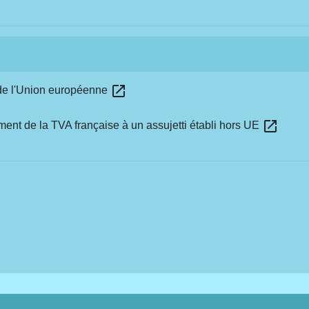
open_in_new
 de l'Union européenne
open_in_new
ment de la TVA française à un assujetti établi hors UE