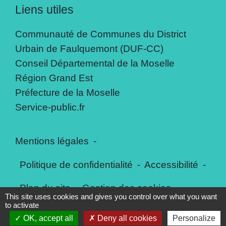
Liens utiles
Communauté de Communes du District
Urbain de Faulquemont (DUF-CC)
Conseil Départemental de la Moselle
Région Grand Est
Préfecture de la Moselle
Service-public.fr
Mentions légales
-
Politique de confidentialité
-
Accessibilité
-
Plan du site
-
Gestion des cookies
This site uses cookies and gives you control over what you want
to activate
OK, accept all
Deny all cookies
Personalize
Site créé en partenariat avec Réseau des Communes