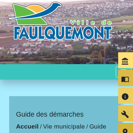
account_balance
menu
import_contacts
info
build
Guide des démarches
Accueil
Vie municipale
Guide
/
/
room