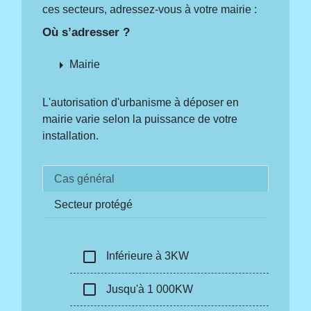
ces secteurs, adressez-vous à votre mairie :
Où s’adresser ?
arrow_right
Mairie
L'autorisation d'urbanisme à déposer en
mairie varie selon la puissance de votre
installation.
Cas général
Secteur protégé
check_box_outline_blank
Inférieure à 3KW
check_box_outline_blank
Jusqu'à 1 000KW