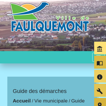
account_balance
menu
import_contacts
info
build
Guide des démarches
Accueil
Vie municipale
Guide
/
/
room