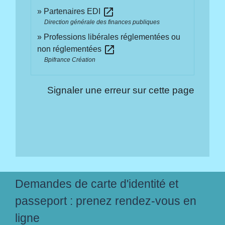
open_in_new
Partenaires EDI
Direction générale des finances publiques
Professions libérales réglementées ou
open_in_new
non réglementées
Bpifrance Création
Signaler une erreur sur cette page
Demandes de carte d'identité et
passeport : prenez rendez-vous en
ligne