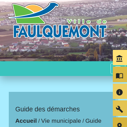
account_balance
menu
import_contacts
info
build
Guide des démarches
Accueil
Vie municipale
Guide
/
/
room