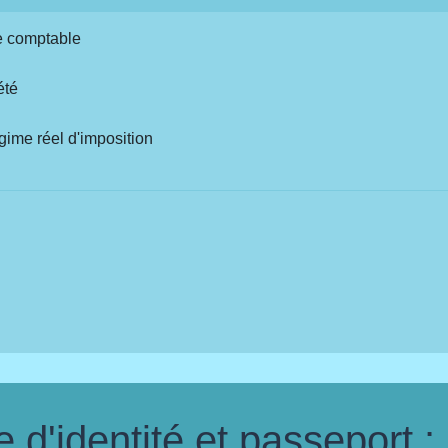
ce comptable
été
ime réel d'imposition
d'identité et passeport :