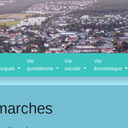
Vie
Vie
Vie
icipale
quotidienne
sociale
économique
marches