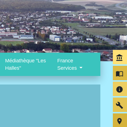
account_balance
Médiathèque "Les
France
Halles"
Services
import_contacts
info
build
room