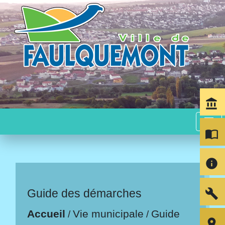
account_balance
menu
import_contacts
info
build
Guide des démarches
Accueil
Vie municipale
Guide
/
/
room