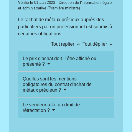
Vérifié le 01 Jan 2023 - Direction de l'information légale
et administrative (Première ministre)
Le rachat de métaux précieux auprès des
particuliers par un professionnel est soumis à
certaines obligations.
keyboard_arrow_up
keyboard_arrow_down
Tout replier
Tout déplier
Le prix d'achat doit-il être affiché ou
présenté ?
Quelles sont les mentions
obligatoires du contrat d'achat de
métaux précieux ?
Le vendeur a-t-il un droit de
rétractation ?