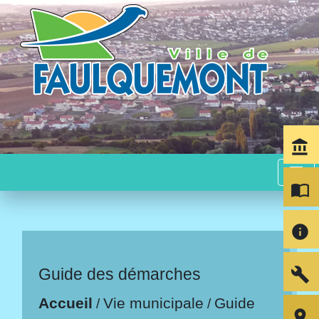
account_balance
menu
import_contacts
info
build
Guide des démarches
Accueil
Vie municipale
Guide
/
/
room