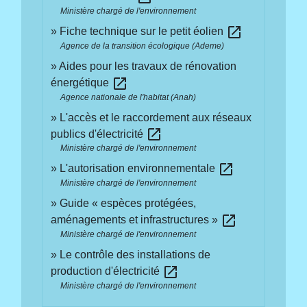
Ministère chargé de l'environnement
open_in_new
Fiche technique sur le petit éolien
Agence de la transition écologique (Ademe)
Aides pour les travaux de rénovation
open_in_new
énergétique
Agence nationale de l'habitat (Anah)
L'accès et le raccordement aux réseaux
open_in_new
publics d'électricité
Ministère chargé de l'environnement
open_in_new
L'autorisation environnementale
Ministère chargé de l'environnement
Guide « espèces protégées,
open_in_new
aménagements et infrastructures »
Ministère chargé de l'environnement
Le contrôle des installations de
open_in_new
production d'électricité
Ministère chargé de l'environnement