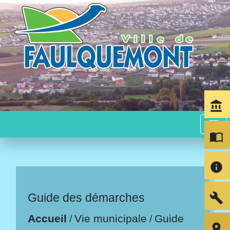
account_balance
menu
import_contacts
info
build
Guide des démarches
Accueil
Vie municipale
Guide
/
/
room