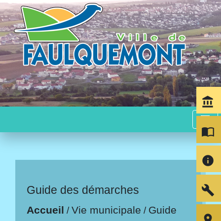
account_balance
menu
import_contacts
info
build
Guide des démarches
Accueil
Vie municipale
Guide
/
/
room