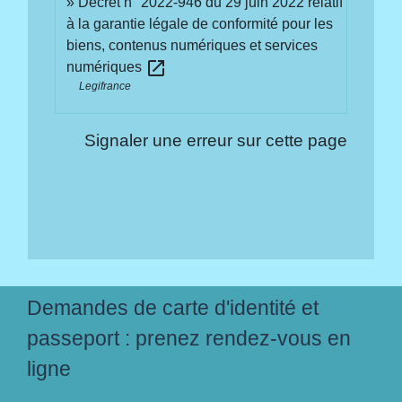
Décret n° 2022-946 du 29 juin 2022 relatif
à la garantie légale de conformité pour les
biens, contenus numériques et services
open_in_new
numériques
Legifrance
Signaler une erreur sur cette page
Demandes de carte d'identité et
passeport : prenez rendez-vous en
ligne