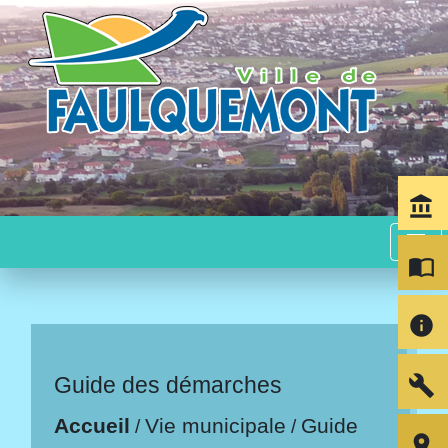
account_balance
menu
import_contacts
info
build
Guide des démarches
Accueil
Vie municipale
Guide
/
/
room