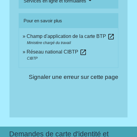
Services en ligne et formulaires
Pour en savoir plus
open_in_new
Champ d'application de la carte BTP
Ministère chargé du travail
open_in_new
Réseau national CIBTP
CIBTP
Signaler une erreur sur cette page
Demandes de carte d'identité et