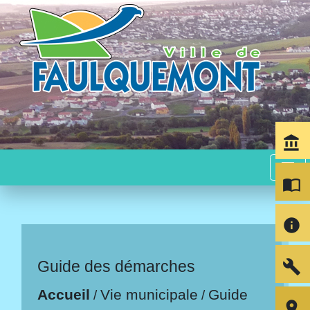
account_balance
menu
import_contacts
info
build
Guide des démarches
Accueil
Vie municipale
Guide
/
/
room