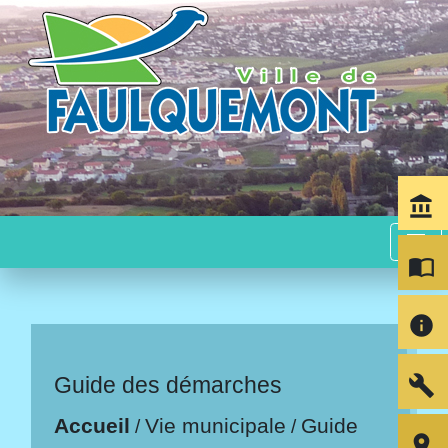
account_balance
menu
import_contacts
info
build
Guide des démarches
Accueil
Vie municipale
Guide
/
/
room