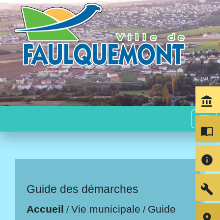
account_balance
menu
import_contacts
info
build
Guide des démarches
Accueil
Vie municipale
Guide
/
/
room