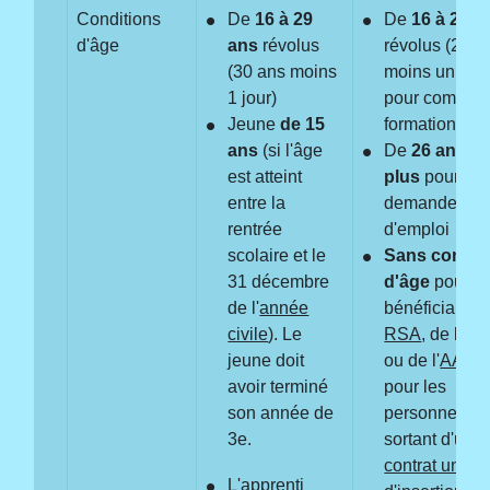
Conditions
De
16 à 29
De
16 à 25 a
d'âge
ans
révolus
révolus (26 a
(30 ans moins
moins un jour
1 jour)
pour compléte
Jeune
de 15
formation init
ans
(si l'âge
De
26 ans et
est atteint
plus
pour les
entre la
demandeurs
rentrée
d'emploi
scolaire et le
Sans condit
31 décembre
d'âge
pour le
de l'
année
bénéficiaires
civile
). Le
RSA
, de l'
AS
jeune doit
ou de l'
AAH
e
avoir terminé
pour les
son année de
personnes
3
e
.
sortant d'un
contrat uniqu
L'apprenti