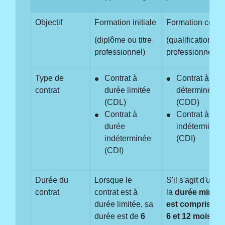
Objectif
Formation initiale
Formation conti
(diplôme ou titre
(qualification
professionnel)
professionnelle)
Type de
Contrat à
Contrat à dur
contrat
durée limitée
déterminée
(CDL)
(CDD)
Contrat à
Contrat à dur
durée
indéterminée
indéterminée
(CDI)
(CDI)
Durée du
Lorsque le
S'il s'agit d'un 
contrat
contrat est à
la
durée minima
durée limitée, sa
est comprise e
durée est de
6
6 et 12 mois
.