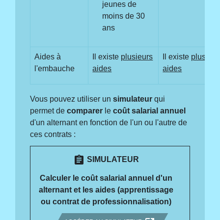
jeunes de
moins de 30
ans
Aides à
Il existe
plusieurs
Il existe
plusieur
l'embauche
aides
aides
Vous pouvez utiliser un
simulateur
qui
permet de
comparer
le
coût salarial annuel
d'un alternant en fonction de l'un ou l'autre de
ces contrats :
assignment
SIMULATEUR
Calculer le coût salarial annuel d'un
alternant et les aides (apprentissage
ou contrat de professionnalisation)