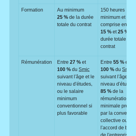
Formation
Au minimum
150 heures
25 %
de la durée
minimum et
totale du contrat
comprise entre
15 %
et
25 %
de 
durée totale du
contrat
Rémunération
Entre
27 %
et
Entre
55 %
et
100 %
du
Smic
100 %
du
Smic
suivant l'âge et le
suivant l'âge et l
niveau d'études,
niveau d'études,
ou le salaire
85 %
de la
minimum
rémunération
conventionnel si
minimale prévu
plus favorable
par la conventio
collective ou
l'accord de bra
de l'entreprise si