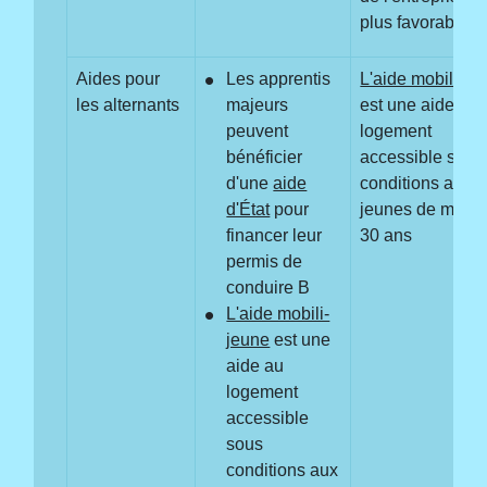
plus favorable
Aides pour
Les apprentis
L'aide mobili-je
les alternants
majeurs
est une aide au
peuvent
logement
bénéficier
accessible sous
d'une
aide
conditions aux
d'État
pour
jeunes de moins
financer leur
30 ans
permis de
conduire B
L'aide mobili-
jeune
est une
aide au
logement
accessible
sous
conditions aux