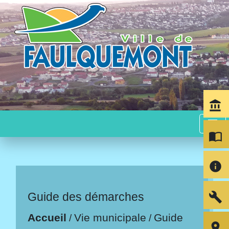
account_balance
menu
import_contacts
info
build
Guide des démarches
Accueil
Vie municipale
Guide
/
/
room