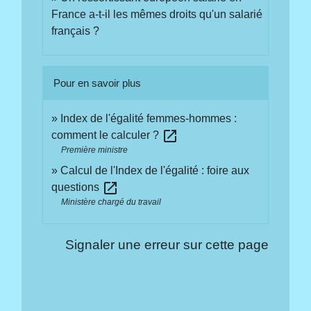
France a-t-il les mêmes droits qu'un salarié
français ?
Pour en savoir plus
Index de l'égalité femmes-hommes :
open_in_new
comment le calculer ?
Première ministre
Calcul de l'Index de l'égalité : foire aux
open_in_new
questions
Ministère chargé du travail
Signaler une erreur sur cette page