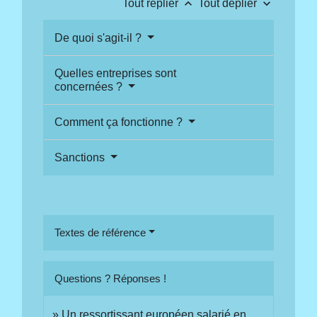
keyboard_arrow_up
keyboard_arrow_down
Tout replier
Tout déplier
De quoi s'agit-il ?
Quelles entreprises sont
concernées ?
Comment ça fonctionne ?
Sanctions
Textes de référence
Questions ? Réponses !
Un ressortissant européen salarié en